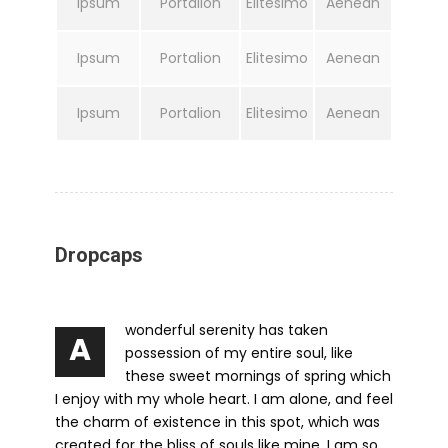
Ipsum
Portalion
Elitesimo
Aenean
Ipsum
Portalion
Elitesimo
Aenean
Ipsum
Portalion
Elitesimo
Aenean
Dropcaps
wonderful serenity has taken
A
possession of my entire soul, like
these sweet mornings of spring which
I enjoy with my whole heart. I am alone, and feel
the charm of existence in this spot, which was
created for the bliss of souls like mine. I am so