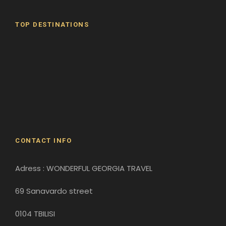
TOP DESTINATIONS
Batumi
Borjomi
David Gareji Monastery
Gergeti Monastery
Gori
Historical Sites
CONTACT INFO
Adress : WONDERFUL GEORGIA TRAVEL
69 Sanavardo street
0104 TBILISI